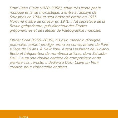
Dom Jean Claire (1920-2006), attiré très jeune par la
musique et la vie monastique, il entre à l’abbaye de
Solesmes en 1944 et sera ordonné prêtre en 1951.
Nommé maître de chœur en 1971, il fut secrétaire de la
Revue grégorienne, puis directeur des Études
grégoriennes et de l’ate­lier de Paléographie musi­cale.
Olivier Greif (1950-2000), fils d’un médecin d’origine
polo­naise, enfant prodige, entra au conservatoire de Paris
à l’âge de 10 ans. À New York, il sera l’assistant de Luciano
Berio et fré­quentera de nombreux arti­stes, dont Salvador
Dali. Il aura une double carrière de compositeur et de
pianiste concertiste. Il dé­diera à Dom Claire un Veni
creator, pour violoncelle et piano.
Suche