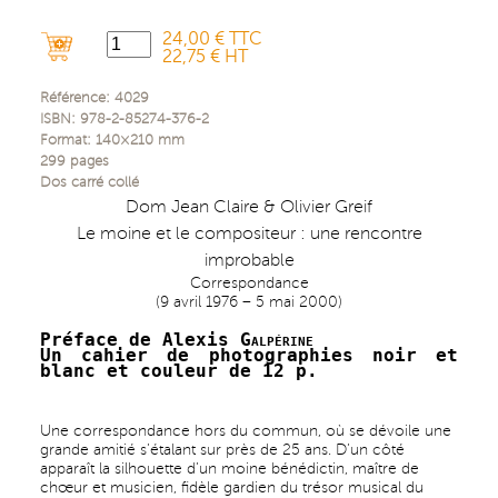
24,00 € TTC
22,75 € HT
Référence:
4029
ISBN:
978-2-85274-376-2
Format:
140×210
mm
299
pages
Dos carré collé
Dom Jean Claire & Olivier Greif
Le moine et le compositeur : une rencontre
improbable
Correspondance
(9 avril 1976 – 5 mai 2000)
Préface de Alexis
Galpérine
Un cahier de photographies noir et
blanc et couleur de 12 p.
Une correspondance hors du commun, où se dévoile une
grande amitié s’étalant sur près de 25 ans. D’un côté
apparaît la silhouette d’un moine bénédictin, maître de
chœur et musicien, fidèle gardien du trésor musical du