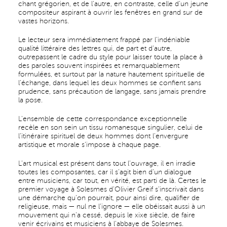
chant grégorien, et de l’autre, en contraste, celle d’un jeune
compositeur aspirant à ouvrir les fenêtres en grand sur de
vastes horizons.
Le lecteur sera immédiatement frappé par l’indéniable
qualité littéraire des lettres qui, de part et d’autre,
outrepassent le cadre du style pour laisser toute la place à
des paroles souvent inspirées et remarquablement
formulées, et surtout par la nature hautement spirituelle de
l’échange, dans lequel les deux hommes se confient sans
prudence, sans précaution de langage, sans jamais prendre
la pose.
L’ensemble de cette correspondance exceptionnelle
recèle en son sein un tissu romanesque singulier, celui de
l’itinéraire spirituel de deux hommes dont l’envergure
artistique et morale s’impose à chaque page.
L’art musical est présent dans tout l’ouvrage, il en irradie
toutes les composantes, car il s’agit bien d’un dialogue
entre musiciens, car tout, en vérité, est parti de là. Certes le
premier voyage à Solesmes d’Olivier Greif s’inscrivait dans
une démarche qu’on pourrait, pour ainsi dire, qualifier de
religieuse, mais — nul ne l’ignore — elle obéissait aussi à un
mouvement qui n’a cessé, depuis le xixe siècle, de faire
venir écrivains et musiciens à l’abbaye de Solesmes.