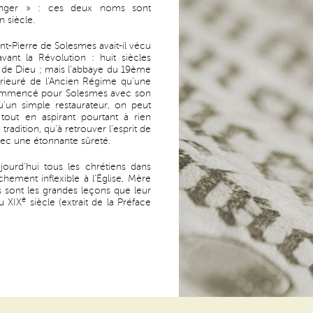
nger » : ces deux noms sont
n siècle.
nt-Pierre de Solesmes avait-il vécu
vant la Révolution : huit siècles
e de Dieu ; mais l'abbaye du 19ème
 prieuré de l'Ancien Régime qu'une
commencé pour Solesmes avec son
u'un simple restaurateur, on peut
, tout en aspirant pourtant à rien
tradition, qu'à retrouver l'esprit de
avec une étonnante sûreté.
urd'hui tous les chrétiens dans
ttachement inflexible à l'Église, Mère
es sont les grandes leçons que leur
e
u XIX
siècle (extrait de la Préface