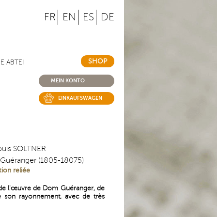
FR
EN
ES
DE
SHOP
IE ABTEI
MEIN KONTO
EINKAUFSWAGEN
uis SOLTNER
Guéranger (1805-18075)
tion reliée
 de l'œuvre de Dom Guéranger, de
e son rayonnement, avec de très