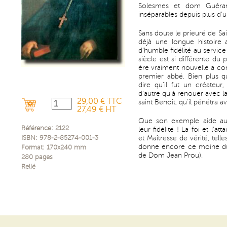
Solesmes et dom Guéra
inséparables depuis plus d'u
ausblenden
Sans doute le prieuré de Sai
déjà une longue histoire a
d'humble fidélité au servic
siècle est si différente du
ère vraiment nouvelle a 
premier abbé. Bien plus q
dire qu'il fut un créateur
d'autre qu'à renouer avec la 
29,00 € TTC
saint Benoît, qu'il pénétra 
27,49 € HT
Que son exemple aide aujo
Référence:
2122
leur fidélité ! La foi et l'a
et Maîtresse de vérité, tell
ISBN:
978-2-85274-001-3
donne encore ce moine d
Format:
170x240
mm
de Dom Jean Prou).
280
pages
Relié