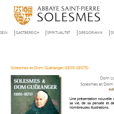
Direkt
zum
Inhalt
 SEIN
GASTBEREICH
SPIRITUALITÄT
GREGORIANIK
D
Solesmes et Dom Guéranger (1805-18075)
Dom Lo
Solesmes et Dom 
édi
Une présentation nouvelle
sa vie, de sa pensée et d
nombreuses illustrations.