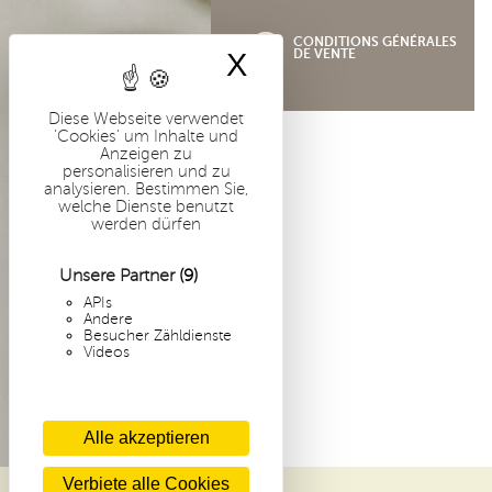
i
p
CONDITIONS GÉNÉRALES
DE VENTE
X
Cookies-Banner 
a
l
Diese Webseite verwendet
'Cookies' um Inhalte und
-
Anzeigen zu
personalisieren und zu
D
analysieren. Bestimmen Sie,
welche Dienste benutzt
werden dürfen
E
Unsere Partner
(9)
APIs
Andere
Besucher Zähldienste
Videos
Alle akzeptieren
Verbiete alle Cookies