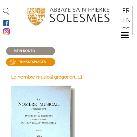
Cookie-Einstellungen
Direkt
FR
zum
EN
Inhalt
ES
DE
MEIN KONTO
EINKAUFSWAGEN
Le nombre musical grégorien, t.1