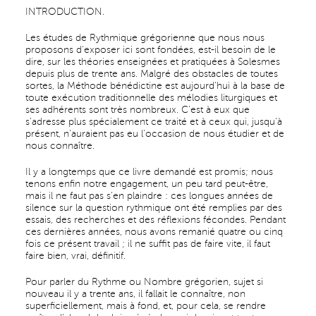
INTRODUCTION.
Les études de Rythmique grégorienne que nous nous
proposons d'exposer ici sont fondées, est-il besoin de le
dire, sur les théories enseignées et pratiquées à Solesmes
depuis plus de trente ans. Malgré des obstacles de toutes
sortes, la Méthode bénédictine est aujourd'hui à la base de
toute exécution traditionnelle des mélodies liturgiques et
ses adhérents sont très nombreux. C'est à eux que
s'adresse plus spécialement ce traité et à ceux qui, jusqu'à
présent, n'auraient pas eu l'occasion de nous étudier et de
nous connaître.
Il y a longtemps que ce livre demandé est promis; nous
tenons enfin notre engagement, un peu tard peut-être,
mais il ne faut pas s'en plaindre : ces longues années de
silence sur la question rythmique ont été remplies par des
essais, des recherches et des réflexions fécondes. Pendant
ces dernières années, nous avons remanié quatre ou cinq
fois ce présent travail ; il ne suffit pas de faire vite, il faut
faire bien, vrai, définitif.
Pour parler du Rythme ou Nombre grégorien, sujet si
nouveau il y a trente ans, il fallait le connaître, non
superficiellement, mais à fond, et, pour cela, se rendre