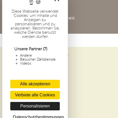
Diese Webseite verwendet
'Cookies' um Inhalte und
CONDITIONS GÉNÉRALES DE VENTE
Anzeigen zu
personalisieren und zu
analysieren. Bestimmen Sie,
welche Dienste benutzt
werden dürfen
Unsere Partner
(7)
Andere
ABBAYE SAINT-PIERRE DE SOLESMES
Besucher Zähldienste
1 PLACE DOM GUÉRANGER
Videos
72 300 SOLESMES
FRANCE
Alle akzeptieren
ARCHIVE
NEUHEITEN
Verbiete alle Cookies
KONTAKT
AGB KLOSTERLADEN
Personalisieren
SPENDEN
DATENSCHUTZCHARTA
Datenschutzbestimmungen