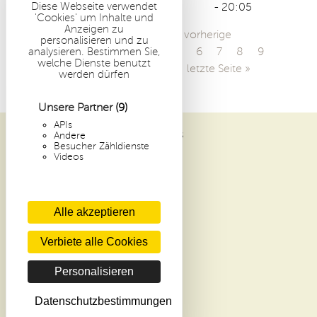
- 20:05
Diese Webseite verwendet
'Cookies' um Inhalte und
Anzeigen zu
S
« erste Seite
‹ vorherige
personalisieren und zu
Seite
1
2
3
4
5
6
7
8
9
analysieren. Bestimmen Sie,
e
welche Dienste benutzt
…
nächste Seite ›
letzte Seite »
werden dürfen
i
t
Unsere Partner
(9)
e
APIs
Andere
ABBAYE SAINT-PIERRE DE SOLESMES
n
Besucher Zähldienste
1 PLACE DOM GUÉRANGER
Videos
72 300 SOLESMES
FRANCE
Alle akzeptieren
ARCHIVE
NEUHEITEN
Verbiete alle Cookies
KONTAKT
AGB KLOSTERLADEN
Personalisieren
SPENDEN
DATENSCHUTZCHARTA
Datenschutzbestimmungen
COOKIES