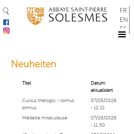
Cookie-Einstellungen
Direkt
FR
zum
EN
Inhalt
ES
DE
Neuheiten
Titel
Datum
aktualisiert
Cursus thelogici - tomus
07/28/2026
primus
- 12:21
Médaille miraculeuse
07/28/2026
- 11:50