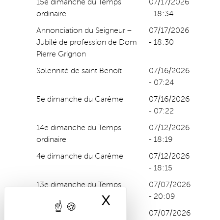
15e dimanche du Temps
07/17/2026
ordinaire
- 18:34
Annonciation du Seigneur –
07/17/2026
Jubilé de profession de Dom
- 18:30
Pierre Grignon
Solennité de saint Benoît
07/16/2026
- 07:24
5e dimanche du Carême
07/16/2026
- 07:22
14e dimanche du Temps
07/12/2026
ordinaire
- 18:19
4e dimanche du Carême
07/12/2026
- 18:15
13e dimanche du Temps
07/07/2026
ordinaire
- 20:09
X
Cookies-Banner 
3e dimanche du Carême
07/07/2026