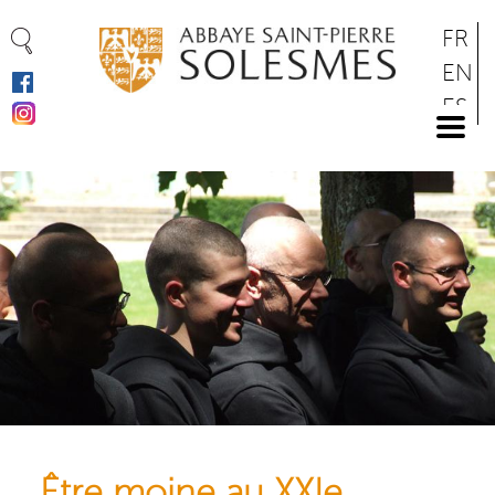
Cookie-Einstellungen
Direkt
FR
zum
EN
Inhalt
ES
DE
Être moine au XXIe