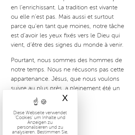
en l’enrichissant. La tradition est vivante
ou elle n’est pas. Mais aussi et surtout
parce qu'en tant que moines, notre tâche
est d’avoir les yeux fixés vers le Dieu qui
vient, d’être des signes du monde à venir.
Pourtant, nous sommes des hommes de
notre temps. Nous ne récusons pas cette
appartenance. Jésus, que nous voulons
suivre au plus près, a pleinement été un
X
Cookies-Banner 
homme de son époque.
WEITERLESEN
Diese Webseite verwendet
'Cookies' um Inhalte und
Anzeigen zu
personalisieren und zu
analysieren. Bestimmen Sie,