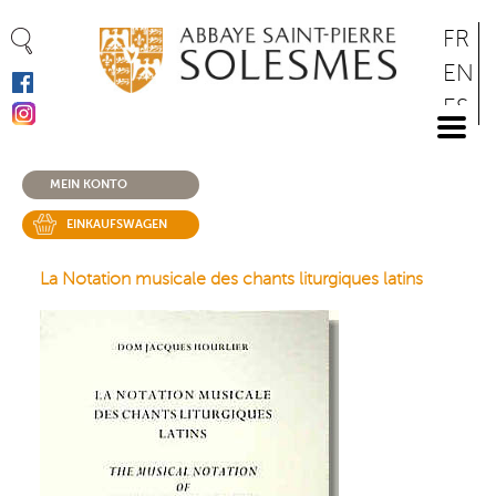
Cookie-Einstellungen
Direkt
FR
zum
EN
Inhalt
ES
DE
MEIN KONTO
EINKAUFSWAGEN
La Notation musicale des chants liturgiques latins