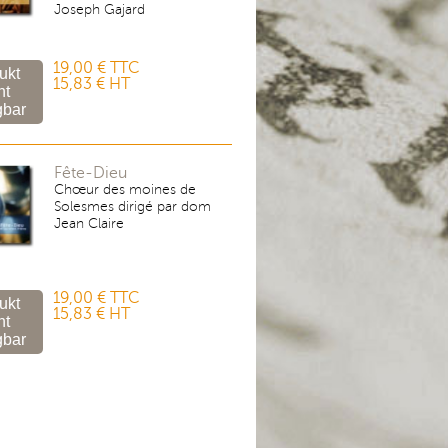
Joseph Gajard
19,00 € TTC
15,83 € HT
Fête-Dieu
Chœur des moines de
Solesmes dirigé par dom
Jean Claire
19,00 € TTC
15,83 € HT