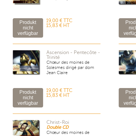
19,00 € TTC
15,83 € HT
Ascension - Pentecôte -
Trinité
Chœur des moines de
Solesmes dirigé par dom
Jean Claire
ausblenden
19,00 € TTC
15,83 € HT
Christ-Roi
Double CD
Chœur des moines de