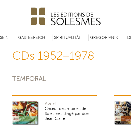
Direkt
zum
Inhalt
 SEIN
GASTBEREICH
SPIRITUALITÄT
GREGORIANIK
D
CDs 1952–1978
TEMPORAL
Avent
Chœur des moines de
Solesmes dirigé par dom
Jean Claire