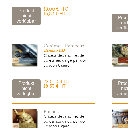
19,00 € TTC
15,83 € HT
Carême - Rameaux
Double CD
Chœur des moines de
Solesmes dirigé par dom
Joseph Gajard
22,00 € TTC
18,33 € HT
Pâques
Chœur des moines de
Solesmes dirigé par dom
Joseph Gajard