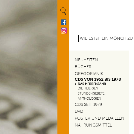
Cookie-Einstellungen
M
WIE ES IST, EIN MÖNCH ZU
e
n
NEUHEITEN
u
BÜCHER
GREGORIANIK
p
CDS VON 1952 BIS 1978
DAS HERRENJAHR
r
DIE HEILIGEN
STUNDENGEBETE,
i
ANTHOLOGIEN
CDS SEIT 1979
n
DVD
POSTER UND MEDAILLEN
c
NAHRUNGSMITTEL