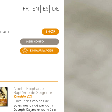
FR
EN
ES
DE
SHOP
IE ABTEI
MEIN KONTO
EINKAUFSWAGEN
Noël - Épiphanie -
Baptême de Seigneur
Double CD
Chœur des moines de
Solesmes dirigé par dom
Joseph Gajard et dom Jean