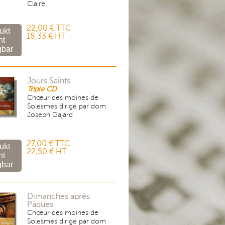
Claire
22,00 € TTC
18,33 € HT
Jours Saints
Triple CD
Chœur des moines de
Solesmes dirigé par dom
Joseph Gajard
27,00 € TTC
22,50 € HT
Dimanches après
Pâques
Chœur des moines de
Solesmes dirigé par dom