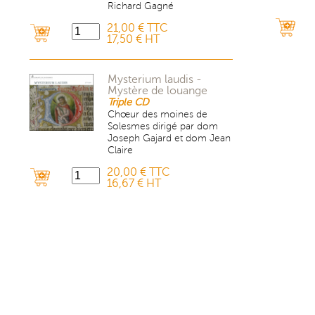
Richard Gagné
21,00 € TTC
17,50 € HT
Mysterium laudis -
Mystère de louange
Triple CD
Chœur des moines de
Solesmes dirigé par dom
Joseph Gajard et dom Jean
Claire
20,00 € TTC
16,67 € HT
ausblenden