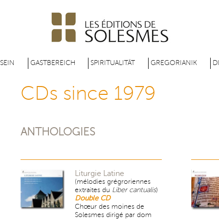
Direkt
zum
Inhalt
 SEIN
GASTBEREICH
SPIRITUALITÄT
GREGORIANIK
D
CDs since 1979
ANTHOLOGIES
Liturgie Latine
(mélodies grégroriennes
extraites du
Liber cantualis
)
Double CD
Chœur des moines de
Solesmes dirigé par dom