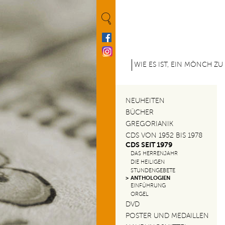
Cookie-Einstellungen
M
WIE ES IST, EIN MÖNCH ZU
e
n
NEUHEITEN
u
BÜCHER
GREGORIANIK
p
CDS VON 1952 BIS 1978
CDS SEIT 1979
r
DAS HERRENJAHR
DIE HEILIGEN
i
STUNDENGEBETE
ANTHOLOGIEN
n
EINFÜHRUNG
ORGEL
c
DVD
POSTER UND MEDAILLEN