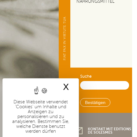
i
NAHRUNGSMITTEL
p
a
l
-
D
E
Suche
X
Cookies-Banner 
Diese Webseite verwendet
'Cookies' um Inhalte und
Anzeigen zu
personalisieren und zu
analysieren. Bestimmen Sie,
welche Dienste benutzt
KONTAKT MIT EDITIONS
werden dürfen
DE SOLESMES