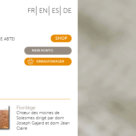
FR
EN
ES
DE
SHOP
IE ABTEI
MEIN KONTO
EINKAUFSWAGEN
Florilège
Chœur des moines de
Solesmes dirigé par dom
Joseph Gajard et dom Jean
Claire