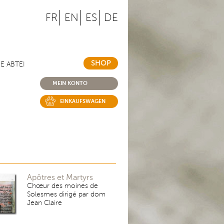
FR
EN
ES
DE
SHOP
IE ABTEI
MEIN KONTO
EINKAUFSWAGEN
Apôtres et Martyrs
Chœur des moines de
Solesmes dirigé par dom
Jean Claire