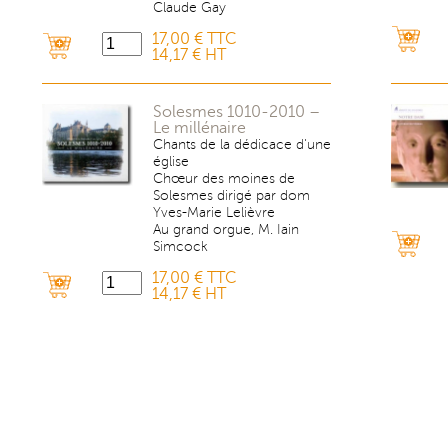
Claude Gay
17,00 € TTC
14,17 € HT
Solesmes 1010-2010 –
Le millénaire
Chants de la dédicace d'une
église
Chœur des moines de
Solesmes dirigé par dom
Yves-Marie Lelièvre
Au grand orgue, M. Iain
Simcock
ausblenden
17,00 € TTC
14,17 € HT