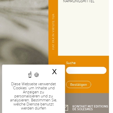
i
NAHRUNGSMITTEL
p
a
l
-
D
E
Suche
X
Cookies-Banner 
Diese Webseite verwendet
'Cookies' um Inhalte und
Anzeigen zu
personalisieren und zu
analysieren. Bestimmen Sie,
welche Dienste benutzt
KONTAKT MIT EDITIONS
werden dürfen
DE SOLESMES