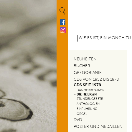
Cookie-Einstellungen
M
WIE ES IST, EIN MÖNCH ZU
e
n
NEUHEITEN
u
BÜCHER
GREGORIANIK
p
CDS VON 1952 BIS 1978
CDS SEIT 1979
r
DAS HERRENJAHR
DIE HEILIGEN
i
STUNDENGEBETE
ANTHOLOGIEN
n
EINFÜHRUNG
ORGEL
c
DVD
POSTER UND MEDAILLEN