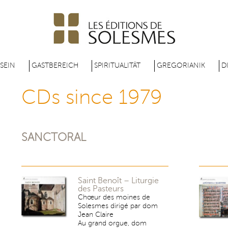
Direkt
zum
Inhalt
 SEIN
GASTBEREICH
SPIRITUALITÄT
GREGORIANIK
D
CDs since 1979
SANCTORAL
Saint Benoît – Liturgie
des Pasteurs
Chœur des moines de
Solesmes dirigé par dom
Jean Claire
Au grand orgue, dom